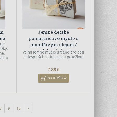
ym
Jemné detské
ené
pomarančové mydlo s
cuje
mandľovým olejom /
ožky,
ozdobne balené
veľmi jemné mydlo určené pre deti
ne.
a dospelých s citlivejšou pokožkou
šiu a
7.38 €
DO KOŠÍKA
8
9
10
»