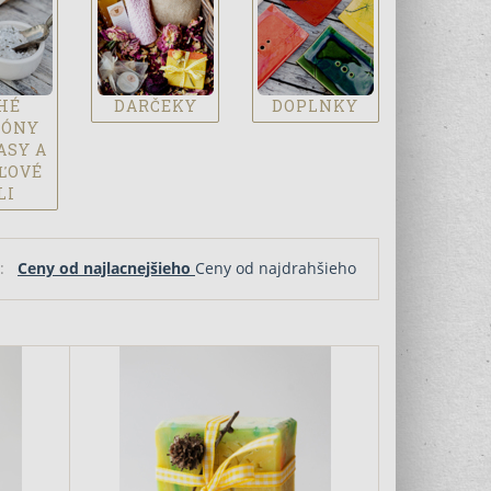
HÉ
DARČEKY
DOPLNKY
PÓNY
ASY A
ĽOVÉ
LI
ľa:
Ceny od najlacnejšieho
Ceny od najdrahšieho