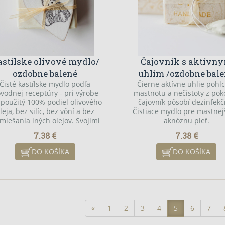
stílske olivové mydlo/
Čajovník s aktívn
ozdobne balené
uhlím /ozdobne bal
Čisté kastílske mydlo podľa
Čierne aktívne uhlie pohl
vodnej receptúry - pri výrobe
mastnotu a nečistoty z pok
 použitý 100% podiel olivového
čajovník pôsobí dezinfekč
leja, bez silíc, bez vôní a bez
Čistiace mydlo pre mastnej
imiešania iných olejov. Svojimi
aknóznu pleť.
vlastnosťami kastílske mydlo
7.38 €
7.38 €
alansuje na hrane lekárnickej
rostlivosti. Mimoriadne vhodné
DO KOŠÍKA
DO KOŠÍKA
pre kožu trpiacu všetkými
možnými druhmi kožných
horení, od lupienky, cez rôzne
émy, alergie, veľmi vhodné pre
nú detskú pokožku, ale aj pre
zdravú pokožku, ktorá chce
«
1
2
3
4
5
6
7
avou ostať. Vhodné taktiež pre
omácich miláčikov a na ručné