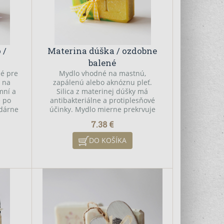
 /
Materina dúška / ozdobne
balené
é pre
Mydlo vhodné na mastnú,
o na
zapálenú alebo aknóznu pleť.
mní a
Silica z materinej dúšky má
é po
antibakteriálne a protiplesňové
odárne
účinky. Mydlo mierne prekrvuje
ne
pokožku. Zároveň je mydlo tzv.
7.38 €
liečivé mydlo ideálne pre
prechladnutý organizmus a na
DO KOŠÍKA
upokojenie / relaxačný kúpeľ pri
vyčerpanom organizme.