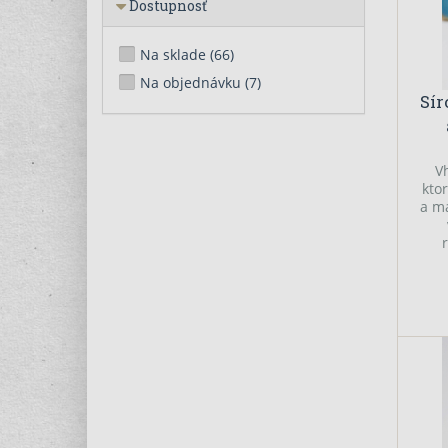
Dostupnosť
Na sklade
(66)
Na objednávku
(7)
Sí
V
kto
a ma