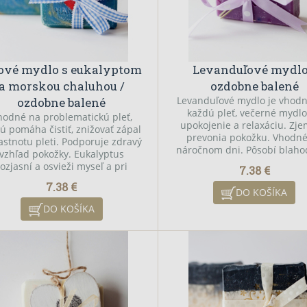
rové mydlo s eukalyptom
Levanduľové mydlo
a morskou chaluhou /
ozdobne balené
Levanduľové mydlo je vhodn
ozdobne balené
každú pleť, večerné mydl
hodné na problematickú pleť,
upokojenie a relaxáciu. Zje
rú pomáha čistiť, znižovať zápal
prevonia pokožku. Vhodn
stnotu pleti. Podporuje zdravý
náročnom dni. Pôsobí blah
vzhľad pokožky. Eukalyptus
na ekzémy, vyrážky a rôz
rozjasní a osvieži myseľ a pri
7.38 €
dermatitídy.
kúpeli uvoľní svaly.
7.38 €
DO KOŠÍKA
DO KOŠÍKA