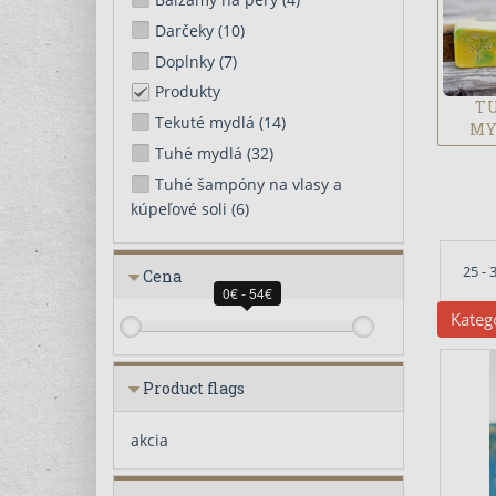
Darčeky
(10)
Doplnky
(7)
Produkty
T
Tekuté mydlá
(14)
MY
Tuhé mydlá
(32)
Tuhé šampóny na vlasy a
kúpeľové soli
(6)
25 -
Cena
0€ - 54€
Kateg
Product flags
akcia