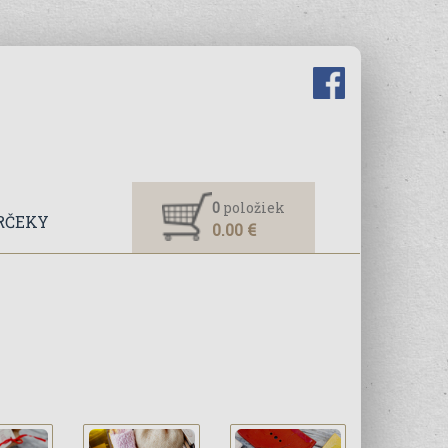
0
položiek
RČEKY
0.00 €