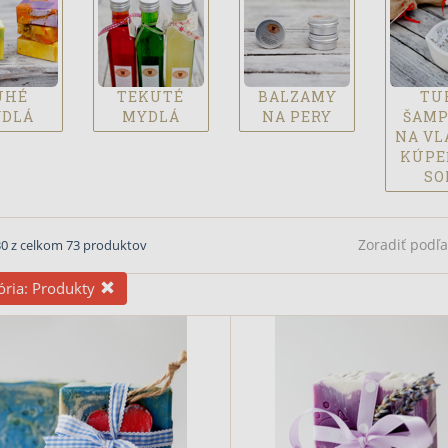
UHÉ
TEKUTÉ
BALZAMY
TU
DLÁ
MYDLÁ
NA PERY
ŠAM
NA VL
KÚPE
SO
Zoradiť pod
 30 z celkom 73 produktov
ória:
Produkty