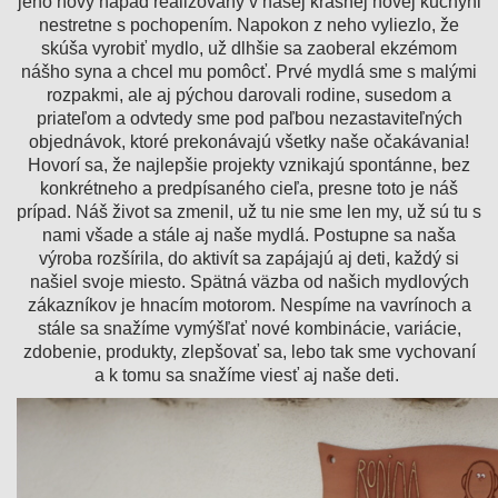
jeho nový nápad realizovaný v našej krásnej novej kuchyni
nestretne s pochopením. Napokon z neho vyliezlo, že
skúša vyrobiť mydlo, už dlhšie sa za
oberal ekzémom
nášho syna a chcel mu pomôcť. Prvé mydlá sme s malými
rozpakmi, ale aj pýchou darovali rodine, susedom a
priateľom a odvtedy sme pod paľbou nezastaviteľných
objednávok, ktoré prekonávajú všetky naše očakávania!
Hovorí sa, že najlepšie projekty vznikajú spontánne, bez
konkrétneho a predpísaného cieľa, presne toto je náš
prípad. Náš život sa zmenil, už tu nie sme len my, už sú tu s
nami všade a stále aj naše mydlá. Postupne sa naša
výroba rozšírila, do aktivít sa zapájajú aj deti, každý si
našiel svoje miesto. Spätná väzba od našich mydlových
zákazníkov je hnacím motorom. Nespíme na vavrínoch a
stále sa snažíme vymýšľať nové kombinácie, variácie,
zdobenie, produkty, zlepšovať sa, leb
o tak sme vychovaní
a k tomu sa snažíme viesť aj naše deti.