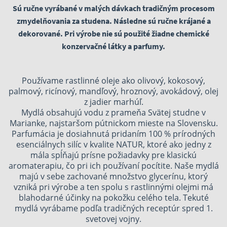
Sú ručne vyrábané v malých dávkach tradičným procesom
zmydelňovania za studena. Následne sú ručne krájané a
dekorované. Pri výrobe nie sú použité žiadne chemické
konzervačné látky a parfumy.
Používame rastlinné oleje ako olivový, kokosový,
palmový, ricínový, mandľový, hroznový, avokádový, olej
z jadier marhúľ.
Mydlá obsahujú vodu z prameňa Svätej studne v
Marianke, najstaršom pútnickom mieste na Slovensku.
Parfumácia je dosiahnutá pridaním 100 % prírodných
esenciálnych silíc v kvalite NATUR, ktoré ako jedny z
mála spĺňajú prísne požiadavky pre klasickú
aromaterapiu, čo pri ich používaní pocítite. Naše mydlá
majú v sebe zachované množstvo glycerínu, ktorý
vzniká pri výrobe a ten spolu s rastlinnými olejmi má
blahodarné účinky na pokožku celého tela. Tekuté
mydlá vyrábame podľa tradičných receptúr spred 1.
svetovej vojny.