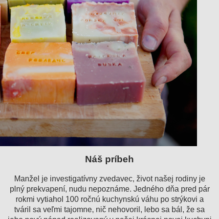
Náš príbeh
M
anžel je investigatívny zvedavec, život našej rodiny je
plný prekvapení, nudu nepoznáme. Jedného dňa pred pár
rokmi vytiahol 100 ročnú kuchynskú váhu po strýkovi a
tváril sa veľmi tajomne, nič nehovoril, lebo sa bál, že sa