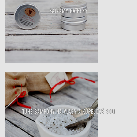
BALZAMY NA PERY
TUHÉ ŠAMPÓNY NA VLASY A KÚPEĽOVÉ SOLI