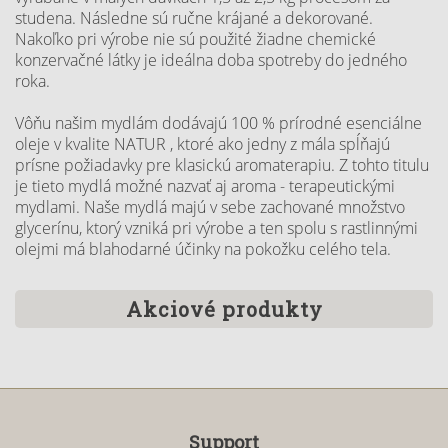
studena. Následne sú ručne krájané a dekorované.
Nakoľko pri výrobe nie sú použité žiadne chemické
konzervačné látky je ideálna doba spotreby do jedného
roka.
Vôňu našim mydlám d
odávajú 100 % prírodné esenciálne
oleje v kvalite NATUR , ktoré ako jedny z mála spĺňajú
prísne požiadavky pre klasickú aromaterapiu. Z tohto titulu
je tieto mydlá možné nazvať aj aroma - terapeutickými
mydlami. Naše mydlá majú v sebe zachované množstvo
glycerínu, ktorý vzniká pri výrobe a ten spolu s rastlinnými
olejmi má blahodarné účinky na pokožku celého tela.
Akciové produkty
Support