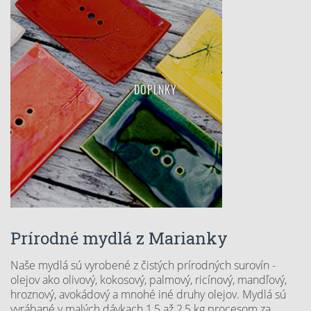
DOPLNKY
Prírodné mydlá z Marianky
Naše mydlá sú vyrobené z čistých prírodných surovín -
olejov ako olivový, kokosový, palmový, ricínový, mandľový,
hroznový, avokádový a mnohé iné druhy olejov. Mydlá sú
vyrábané v malých dávkach 1,5 až 2,5 kg procesom za