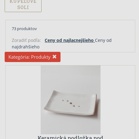
KÚPEĽOVÉ
SOLI
73 produktov
Zoradiť podľa:
Ceny od najlacnejšieho
Ceny od
najdrahšieho
Kategória:
Produkty
Keramická podložka pod