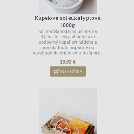
Kúpeľová soľ eukalyptová
1000g
Soľ má blahodarný účinok na
dýchacie cesty, vhodná ako
podporný kúpeľ pri nádche a
prechladnutí, prípadne na
povzbudenie organizmu po športe.
Čistí a revitalizuje pokožku,
13.53 €
odstraňuje z nej škodlivé látky a
napomáha pri odstraňovaní
DO KOŠÍKA
kožných problémov, akné a
psoriázy. Kožné bunky obohatené
o minerálne látky majú vyššiu
schopnosť absorbovať vlhkosť,
vďaka čomu je následne pokožka
svieža a pružná.