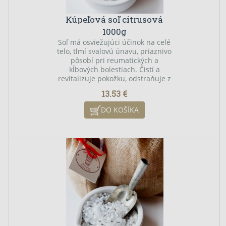
Kúpeľová soľ citrusová
1000g
Soľ má osviežujúci účinok na celé
telo, tlmí svalovú únavu, priaznivo
pôsobí pri reumatických a
kĺbových bolestiach. Čistí a
revitalizuje pokožku, odstraňuje z
nej škodlivé látky a napomáha pri
13.53 €
odstraňovaní kožných problémov,
akné a psoriázy. Kožné bunky
DO KOŠÍKA
obohatené o minerálne látky majú
vyššiu schopnosť absorbovať
vlhkosť, vďaka čomu je následne
pokožka svieža a pružná. Citrusové
silice pôsobia na navodenie dobrej
nálady, protidepresívne.