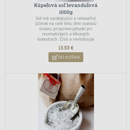
Kúpeľová soľ levanduľová
1000g
Soľ má upokojujúci a relaxačný
účinok na celé telo, tlmí svalovú
únavu, priaznivo pôsobí pri
reumatických a kĺbových
bolestiach. Čistí a revitalizuje
pokožku, odstraňuje z nej škodlivé
13.53 €
látky a napomáha pri odstraňovaní
kožných problémov, akné a
DO KOŠÍKA
psoriázy. Kožné bunky obohatené
o minerálne látky majú vyššiu
schopnosť absorbovať vlhkosť,
vďaka čomu je následne pokožka
svieža a pružná. Levanduľová silica
pôsobí upokojujúco.