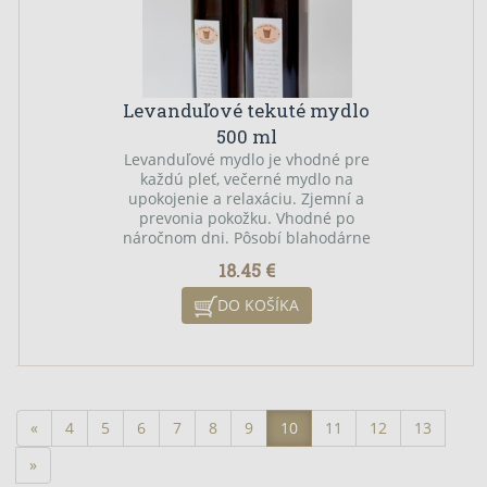
Levanduľové tekuté mydlo
500 ml
Levanduľové mydlo je vhodné pre
každú pleť, večerné mydlo na
upokojenie a relaxáciu. Zjemní a
prevonia pokožku. Vhodné po
náročnom dni. Pôsobí blahodárne
na ekzémy, vyrážky a rôzne
18.45 €
dermatitídy.
DO KOŠÍKA
«
4
5
6
7
8
9
10
11
12
13
»