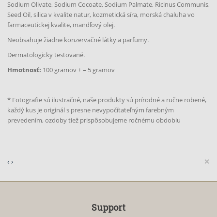
Sodium Olivate, Sodium Cocoate, Sodium Palmate, Ricinus Communis,
Seed Oil, silica v kvalite natur, kozmetická síra, morská chaluha vo
farmaceutickej kvalite, mandľový olej.
Neobsahuje žiadne konzervačné látky a parfumy.
Dermatologicky testované.
Hmotnosť:
100 gramov + – 5 gramov
* Fotografie sú ilustračné, naše produkty sú prírodné a ručne robené,
každý kus je originál s presne nevypočítateľným farebným
prevedením, ozdoby tiež prispôsobujeme ročnému obdobiu
×
‹
›
Support