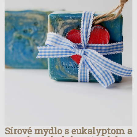
Sírové mydlo s eukalyptom a