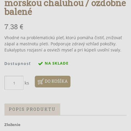
morskou chaluhou / ozdobne
balené
7.38 €
Vhodné na problematickú pleť, ktorú pomáha čistiť, znižovať
zápal a mastnotu pleti. Podporuje zdravý vzhľad pokožky.
Eukalyptus rozjasní a osvieži myseľ a pri kúpeli uvoľní svaly.
NA SKLADE
Dostupnosť
DO KOŠÍKA
ks
POPIS PRODUKTU
Zloženie