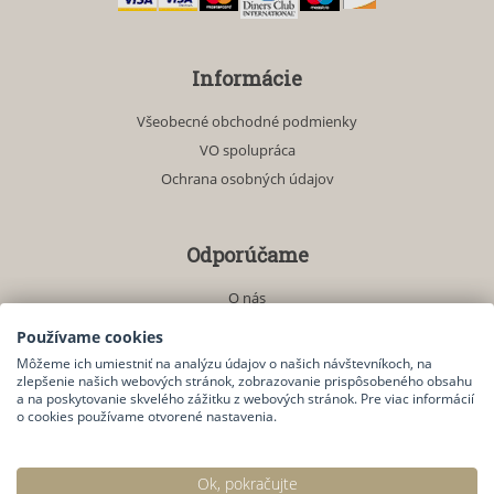
Informácie
Všeobecné obchodné podmienky
VO spolupráca
Ochrana osobných údajov
Odporúčame
O nás
Akciové produkty
Používame cookies
Môžeme ich umiestniť na analýzu údajov o našich návštevníkoch, na
zlepšenie našich webových stránok, zobrazovanie prispôsobeného obsahu
Kontakt
a na poskytovanie skvelého zážitku z webových stránok. Pre viac informácií
o cookies používame otvorené nastavenia.
Kontaktný formulár
Ok, pokračujte