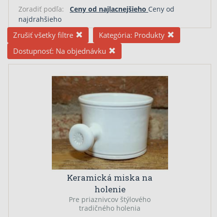
Zoradiť podľa:
Ceny od najlacnejšieho
Ceny od
najdrahšieho
Zrušiť všetky filtre
Kategória:
Produkty
Dostupnosť:
Na objednávku
Keramická miska na
holenie
Pre priaznivcov štýlového
tradičného holenia