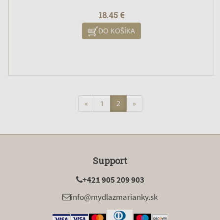
18.45 €
DO KOŠÍKA
«
1
2
»
Support
+421 905 209 903
info@mydlazmarianky.sk