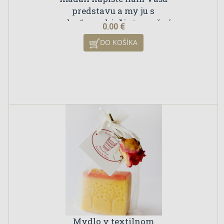
predstavu a my ju s
radosťou pokiaľ je to možné
0.00 €
uskutočníme
DO KOŠÍKA
Mydlo v textilnom