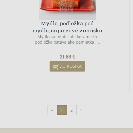
Mydlo, podložka pod
mydlo, organzové vrecúško
Mydlo sa minie, ale keramická
podložka ostáva ako pamiatka ....
21.53 €
DO KOŠÍKA
«
1
2
»