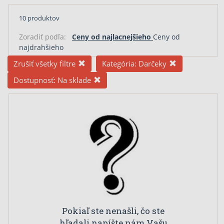
10 produktov
Zoradiť podľa:
Ceny od najlacnejšieho
Ceny od
najdrahšieho
Zrušiť všetky filtre
Kategória:
Darčeky
Dostupnosť:
Na sklade
Pokiaľ ste nenašli, čo ste
hľadali napíšte nám Vašu