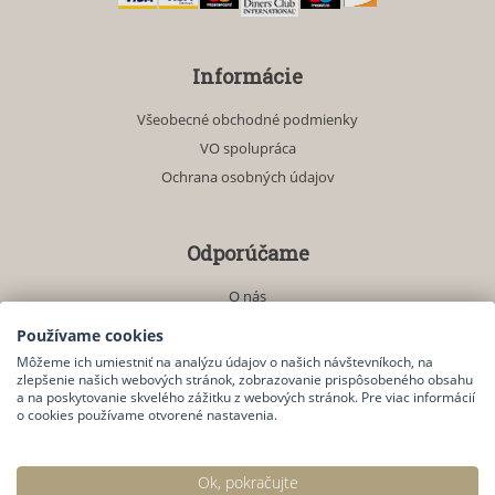
Informácie
Všeobecné obchodné podmienky
VO spolupráca
Ochrana osobných údajov
Odporúčame
O nás
Akciové produkty
Používame cookies
Môžeme ich umiestniť na analýzu údajov o našich návštevníkoch, na
zlepšenie našich webových stránok, zobrazovanie prispôsobeného obsahu
a na poskytovanie skvelého zážitku z webových stránok. Pre viac informácií
Kontakt
o cookies používame otvorené nastavenia.
Kontaktný formulár
Ok, pokračujte