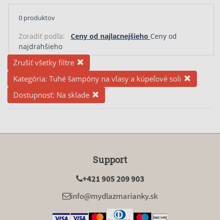
0 produktov
Zoradiť podľa:
Ceny od najlacnejšieho
Ceny od
najdrahšieho
Zrušiť všetky filtre
Kategória:
Tuhé šampóny na vlasy a kúpeľové soli
Dostupnosť:
Na sklade
Support
+421 905 209 903
info@mydlazmarianky.sk