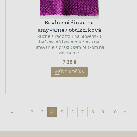
Bavlnená žinka na
umývanie / obdĺžniková
Ručne s radosťou na Slovensku
háčkovaná bavlnená žinka na
umývanie s praktickým pútkom na
zavesenie.
7.38 €
DO KOŠÍKA
«
1
2
3
4
5
6
7
8
9
10
»