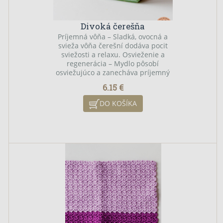
Divoká čerešňa
Príjemná vôňa – Sladká, ovocná a
svieža vôňa čerešní dodáva pocit
sviežosti a relaxu. Osvieženie a
regenerácia – Mydlo pôsobí
osviežujúco a zanecháva príjemný
pocit čistoty. Mydlo s divokou
6.15 €
čerešňou je skvelé pre
každodenné použitie a je ideálne
DO KOŠÍKA
najmä pre suchú a unavenú
pokožku, ktorá potrebuje extra
výživu a ochranu.