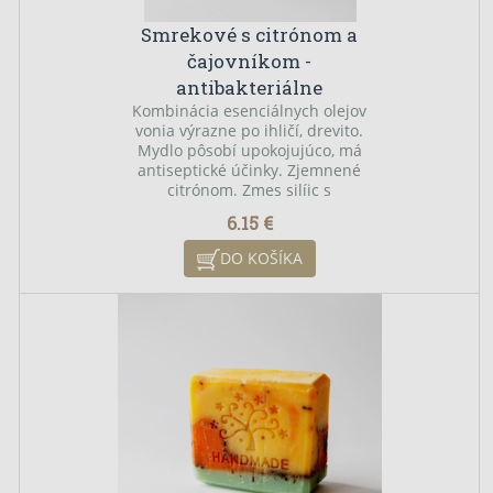
Smrekové s citrónom a
čajovníkom -
antibakteriálne
Kombinácia esenciálnych olejov
vonia výrazne po ihličí, drevito.
Mydlo pôsobí upokojujúco, má
antiseptické účinky. Zjemnené
citrónom. Zmes silíic s
antibakteriálnym účinkom.
6.15 €
DO KOŠÍKA