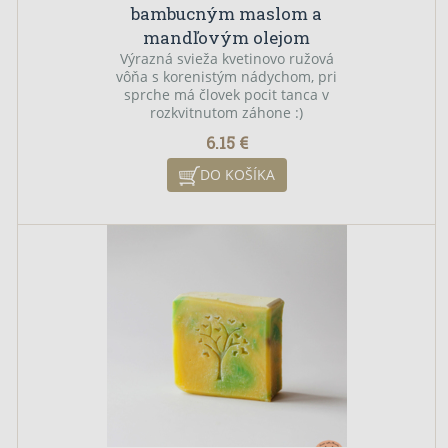
bambucným maslom a
mandľovým olejom
Výrazná svieža kvetinovo ružová
vôňa s korenistým nádychom, pri
sprche má človek pocit tanca v
rozkvitnutom záhone :)
6.15 €
DO KOŠÍKA