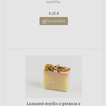
mastička.
6.15 €
DO KOŠÍKA
Luxusné mydlo z geránia s