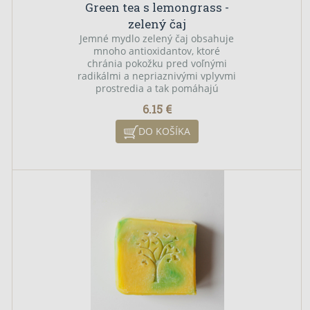
Green tea s lemongrass -
zelený čaj
Jemné mydlo zelený čaj obsahuje
mnoho antioxidantov, ktoré
chránia pokožku pred voľnými
radikálmi a nepriaznivými vplyvmi
prostredia a tak pomáhajú
predchádzať predčasnému
6.15 €
starnutiu
DO KOŠÍKA