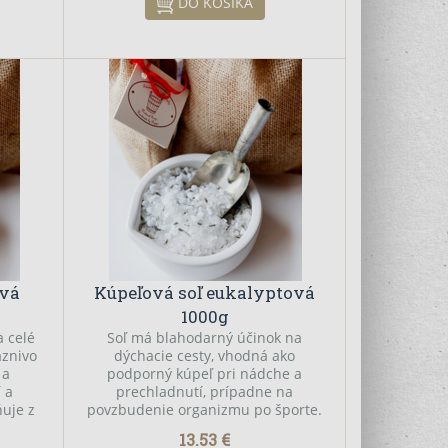
DO KOŠÍKA
y majú
kožných problémov, akné a
vať
psoriázy. Kožné bunky obohatené
ledne
o minerálne látky majú vyššiu
rusové
schopnosť absorbovať vlhkosť,
dobrej
vďaka čomu je následne pokožka
.
svieža a pružná.
ová
Kúpeľová soľ eukalyptová
1000g
a celé
Soľ má blahodarný účinok na
aznivo
dýchacie cesty, vhodná ako
 a
podporný kúpeľ pri nádche a
í a
prechladnutí, prípadne na
ňuje z
povzbudenie organizmu po športe.
ha pri
Čistí a revitalizuje pokožku,
13.53 €
émov,
odstraňuje z nej škodlivé látky a