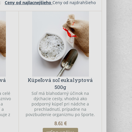
ľa:
Ceny od najlacnejšieho
Ceny od najdrahšieho
ová
Kúpeľová soľ eukalyptová
500g
a celé
Soľ má blahodarný účinok na
aznivo
dýchacie cesty, vhodná ako
 a
podporný kúpeľ pri nádche a
í a
prechladnutí, prípadne na
ňuje z
povzbudenie organizmu po športe.
ha pri
Čistí a revitalizuje pokožku,
8.61 €
émov,
odstraňuje z nej škodlivé látky a
unky
napomáha pri odstraňovaní