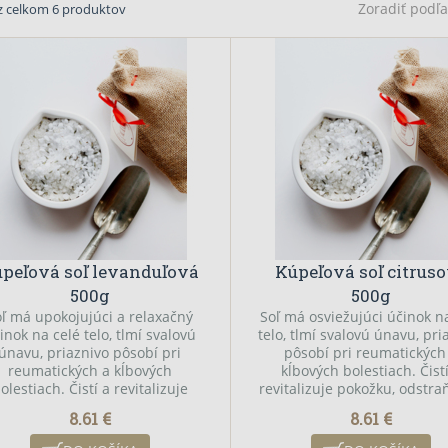
Zoradiť pod
 z celkom 6 produktov
peľová soľ levanduľová
Kúpeľová soľ citrus
500g
500g
oľ má upokojujúci a relaxačný
Soľ má osviežujúci účinok n
inok na celé telo, tlmí svalovú
telo, tlmí svalovú únavu, pri
únavu, priaznivo pôsobí pri
pôsobí pri reumatických
reumatických a kĺbových
kĺbových bolestiach. Čist
olestiach. Čistí a revitalizuje
revitalizuje pokožku, odstra
ožku, odstraňuje z nej škodlivé
nej škodlivé látky a napomá
8.61 €
8.61 €
ky a napomáha pri odstraňovaní
odstraňovaní kožných probl
kožných problémov, akné a
akné a psoriázy. Kožné b