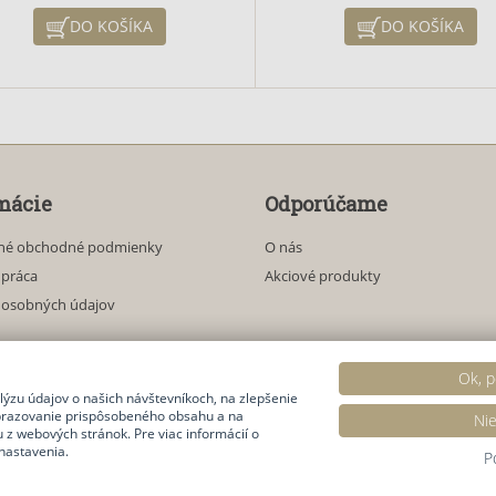
kožných problémov, akné a
akné a psoriázy. Kožné b
DO KOŠÍKA
DO KOŠÍKA
riázy. Kožné bunky obohatené
obohatené o minerálne látk
 minerálne látky majú vyššiu
vyššiu schopnosť absorbo
chopnosť absorbovať vlhkosť,
vlhkosť, vďaka čomu je nás
aka čomu je následne pokožka
pokožka svieža a pružná. Cit
ža a pružná. Levanduľová silica
silice pôsobia na navodenie 
pôsobí upokojujúco.
nálady, protidepresívne
mácie
Odporúčame
né obchodné podmienky
O nás
upráca
Akciové produkty
 osobných údajov
Ok, p
ýzu údajov o našich návštevníkoch, na zlepšenie
© 2026
Generuje
redakčný systém
BUXUS
CMS
spoločnosti
ui42
.
brazovanie prispôsobeného obsahu a na
Nie
 z webových stránok. Pre viac informácií o
nastavenia.
P