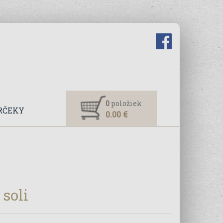
0
položiek
RČEKY
0.00 €
soli