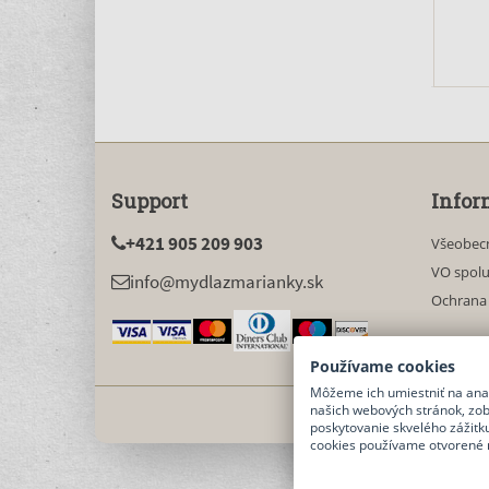
pso
o
s
vď
svie
Support
Infor
+421 905 209 903
Všeobec
VO spol
info@mydlazmarianky.sk
Ochrana
Používame cookies
Môžeme ich umiestniť na anal
našich webových stránok, zo
poskytovanie skvelého zážitku
cookies používame otvorené 