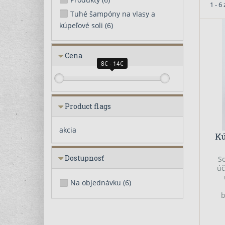
1 - 6
Tuhé šampóny na vlasy a
kúpeľové soli
(6)
Cena
8€ - 14€
Product flags
akcia
Kú
Dostupnosť
S
úč
Na objednávku
(6)
b
pok
lát