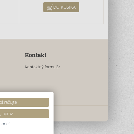
unky
napomáha pri odstraňovaní
DO KOŠÍKA
y majú
kožných problémov, akné a
vať
psoriázy. Kožné bunky obohatené
ledne
o minerálne látky majú vyššiu
rusové
schopnosť absorbovať vlhkosť,
dobrej
vďaka čomu je následne pokožka
.
svieža a pružná.
Kontakt
Kontaktný formulár
okračujte
, uprav
oprieť