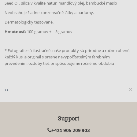
Seed Oil, silica v kvalite natur, mandľový olej, bambucké maslo
Neobsahuje žiadne konzervačné látky a parfumy.
Dermatologicky testované.
Hmotnosť:
100 gramov + – 5 gramov
* Fotografie sú ilustračné, naše produkty sú prírodné a ručne robené,
každý kus je originál s presne nevypočítateľným farebným
prevedením, ozdoby tiež prispôsobujeme ročnému obdobiu
×
‹
›
Support
+421 905 209 903