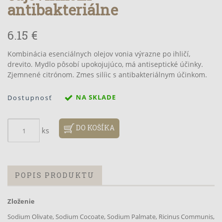
antibakteriálne
6.15 €
Kombinácia esenciálnych olejov vonia výrazne po ihličí,
drevito. Mydlo pôsobí upokojujúco, má antiseptické účinky.
Zjemnené citrónom. Zmes silíic s antibakteriálnym účinkom.
NA SKLADE
Dostupnosť
DO KOŠÍKA
ks
POPIS PRODUKTU
Zloženie
Sodium Olivate, Sodium Cocoate, Sodium Palmate, Ricinus Communis,