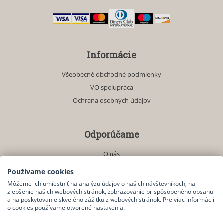
Informácie
Všeobecné obchodné podmienky
VO spolupráca
Ochrana osobných údajov
Odporúčame
O nás
Akciové produkty
Používame cookies
Môžeme ich umiestniť na analýzu údajov o našich návštevníkoch, na
zlepšenie našich webových stránok, zobrazovanie prispôsobeného obsahu
a na poskytovanie skvelého zážitku z webových stránok. Pre viac informácií
Kontakt
o cookies používame otvorené nastavenia.
Kontaktný formulár