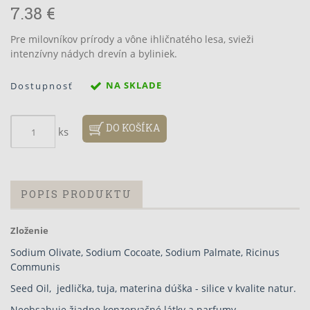
7.38 €
Pre milovníkov prírody a vône ihličnatého lesa, svieži
intenzívny nádych drevín a byliniek.
NA SKLADE
Dostupnosť
DO KOŠÍKA
ks
POPIS PRODUKTU
Zloženie
Sodium Olivate, Sodium Cocoate, Sodium Palmate, Ricinus
Communis
Seed Oil, jedlička, tuja, materina dúška - silice v kvalite natur.
Neobsahuje žiadne konzervačné látky a parfumy.