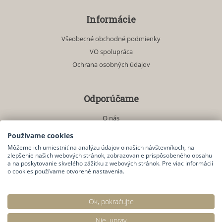
Informácie
Všeobecné obchodné podmienky
VO spolupráca
Ochrana osobných údajov
Odporúčame
O nás
Akciové produkty
Používame cookies
Môžeme ich umiestniť na analýzu údajov o našich návštevníkoch, na
zlepšenie našich webových stránok, zobrazovanie prispôsobeného obsahu
a na poskytovanie skvelého zážitku z webových stránok. Pre viac informácií
Kontakt
o cookies používame otvorené nastavenia.
Kontaktný formulár
Ok, pokračujte
© 2026
Generuje
redakčný systém
BUXUS
CMS
spoločnosti
ui42
.
Nie, uprav